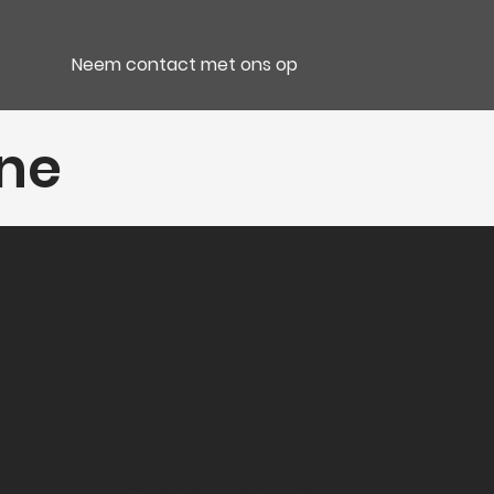
Neem contact met ons op
one
e
Verpakking
CC 6 Bt