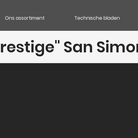
Ons assortiment
Technische bladen
restige" San Sim
Categori
Vins blancs