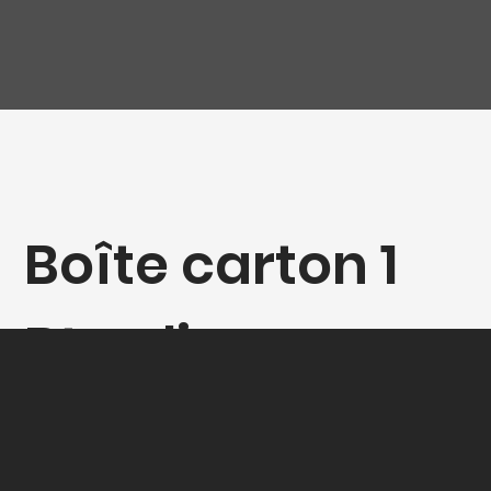
Boîte carton 1
Bt colis-
cadeaux Bdx