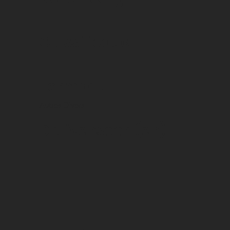
Classificatie
Formaat
Autres Divers
Druivensoort(en)