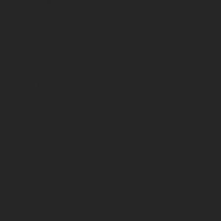
Vins blancs moelleux
Land
France
Regio
Languedoc-Roussillon
Benaming
Pays d'Oc IGP
Vintage
2022
Verpakking