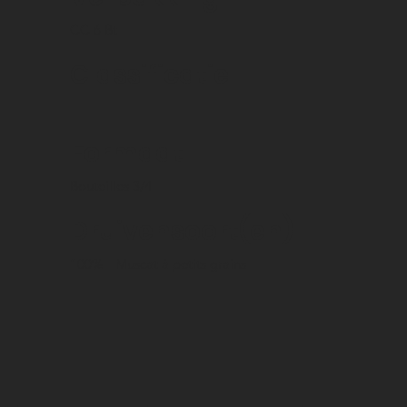
CC 6 Bt
Classificatie
Formaat
Bouteilles 3/4
Druivensoort(en)
100%
Muscat à petits grains