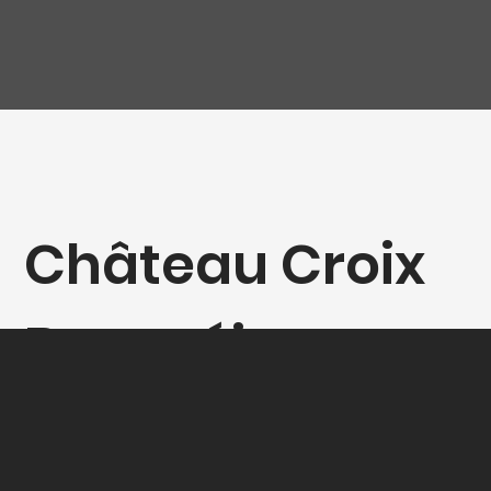
Château Croix
Beauséjour