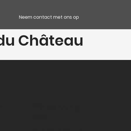
Neem contact met ons op
 du Château
e
Verpakking
CB 6 Bt