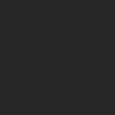
Classificatie
Vin Biodynamique
Formaat
Bouteilles 3/4
g
Druivensoort(en)
65%
cabernet Sauvignon
30%
merlot
4%
cabernet franc
1%
petit verdot