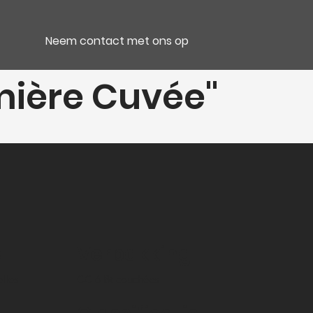
Neem contact met ons op
mière Cuvée"
e
Verpakking
lles
CC 6 Bt couchées