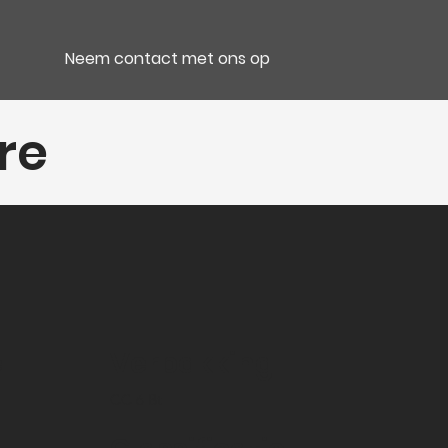
Neem contact met ons op
re
e
Verpakking
CC 6 Bt