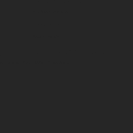
Classificatie
Vin Biodynamique
Formaat
e
Bouteilles 3/4
g
Druivensoort(en)
ige Terlano DOC
100%
Pinot Blanc