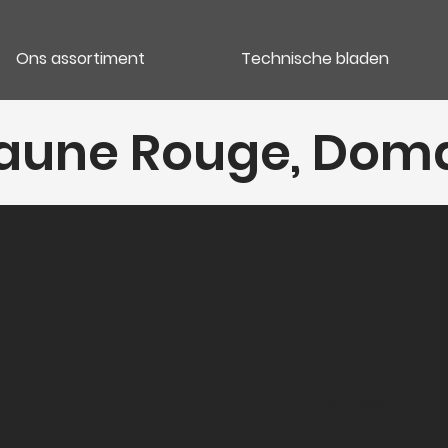
Ons assortiment
Technische bladen
eaune Rouge, Dom
Categori
Vins rouges