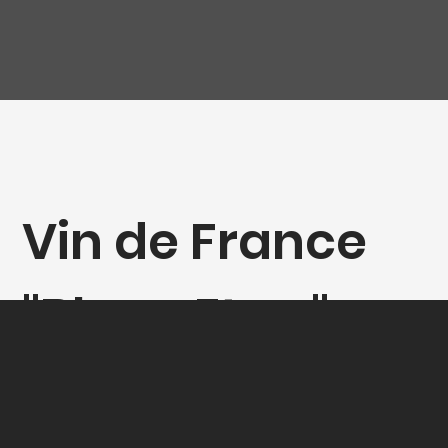
Vin de France
"Blanc Etc...." -
Didier