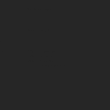
Classificatie
Vin Biodynamique
Formaat
Bouteilles 3/4
g
Druivensoort(en)
AOC
20%
Chasselas
45%
Sylvaner
35%
Pinot Blanc
Gewurztraminer