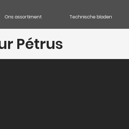
Ons assortiment
Technische bladen
ur Pétrus
Categori
Vins rouges