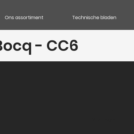
Ons assortiment
Technische bladen
Bocq - CC6
Categori
Vins rouges