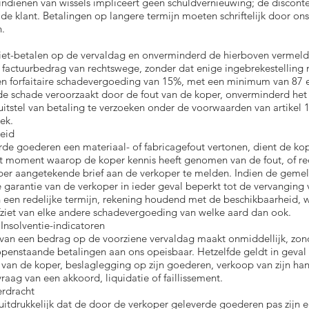
 indienen van wissels impliceert geen schuldvernieuwing; de disconte
n de klant. Betalingen op langere termijn moeten schriftelijk door o
.
iet-betalen op de vervaldag en onverminderd de hierboven vermeld
factuurbedrag van rechtswege, zonder dat enige ingebrekestelling n
n forfaitaire schadevergoeding van 15%, met een minimum van 87 e
e schade veroorzaakt door de fout van de koper, onverminderd het 
itstel van betaling te verzoeken onder de voorwaarden van artikel 
ek.
heid
rde goederen een materiaal- of fabricagefout vertonen, dient de kop
t moment waarop de koper kennis heeft genomen van de fout, of red
er aangetekende brief aan de verkoper te melden. Indien de gemel
de garantie van de verkoper in ieder geval beperkt tot de vervanging
een redelijke termijn, rekening houdend met de beschikbaarheid, 
fziet van elke andere schadevergoeding van welke aard dan ook.
 Insolventie-indicatoren
 van een bedrag op de voorziene vervaldag maakt onmiddellijk, zon
 openstaande betalingen aan ons opeisbaar. Hetzelfde geldt in geval 
n de koper, beslaglegging op zijn goederen, verkoop van zijn han
raag van een akkoord, liquidatie of faillissement.
rdracht
uitdrukkelijk dat de door de verkoper geleverde goederen pas zijn