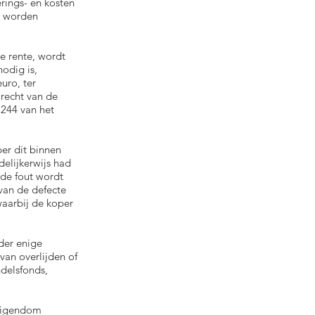
rings- en kosten
ns worden
e rente, wordt
odig is,
uro, ter
recht van de
1244 van het
er dit binnen
elijkerwijs had
de fout wordt
 van de defecte
waarbij de koper
der enige
van overlijden of
delsfonds,
 eigendom