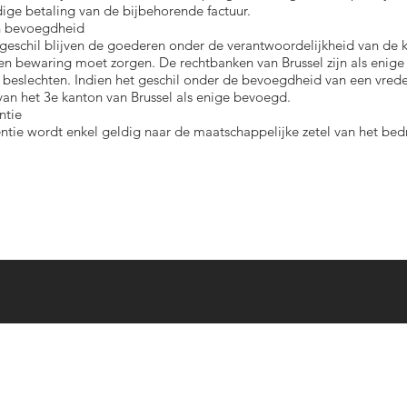
ige betaling van de bijbehorende factuur.
en bevoegdheid
 geschil blijven de goederen onder de verantwoordelijkheid van de k
 en bewaring moet zorgen. De rechtbanken van Brussel zijn als eni
e beslechten. Indien het geschil onder de bevoegdheid van een vreder
van het 3e kanton van Brussel als enige bevoegd.
ntie
ntie wordt enkel geldig naar de maatschappelijke zetel van het bedr
© 2023 by Avinum.