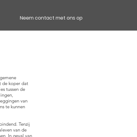
Neem contact met ons op
algemene
t de koper dat
ies tussen de
lingen,
ezeggingen van
ns te kunnen
 bindend. Tenzij
aleven van de
en. In geval van