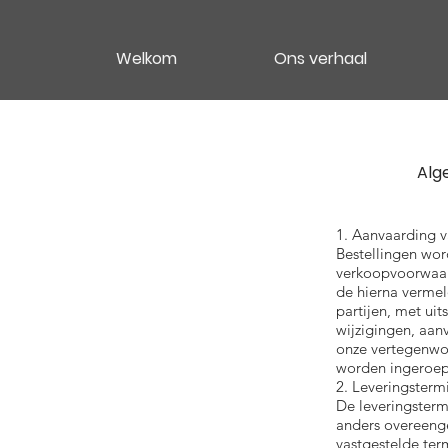
Welkom
Ons verhaal
Alg
1. Aanvaarding v
Bestellingen wo
verkoopvoorwaard
de hierna vermel
partijen, met ui
wijzigingen, aan
onze vertegenwo
worden ingeroepe
2. Leveringsterm
De leveringstermi
anders overeeng
vastgestelde ter