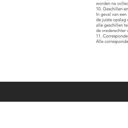
worden na volled
10. Geschillen 
In geval van een
de juiste opslag
alle geschillen t
de vrederechter 
11. Corresponde
Alle corresponde
Algemene verkoopvoorwaarden
RGPD