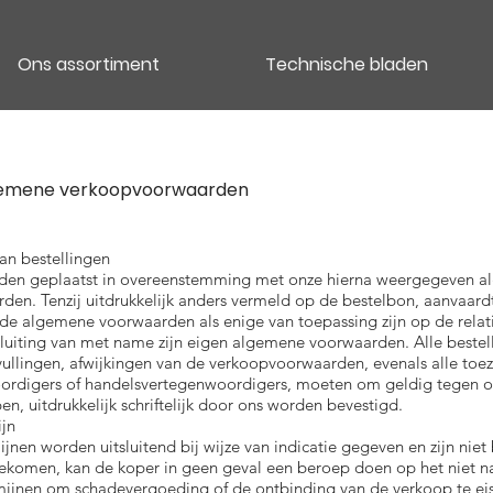
Ons assortiment
Technische bladen
emene verkoopvoorwaarden
an bestellingen
rden geplaatst in overeenstemming met onze hierna weergegeven 
en. Tenzij uitdrukkelijk anders vermeld op de bestelbon, aanvaard
de algemene voorwaarden als enige van toepassing zijn op de relat
tsluiting van met name zijn eigen algemene voorwaarden. Alle bestel
vullingen, afwijkingen van de verkoopvoorwaarden, evenals alle to
ordigers of handelsvertegenwoordigers, moeten om geldig tegen o
n, uitdrukkelijk schriftelijk door ons worden bevestigd.
ijn
jnen worden uitsluitend bij wijze van indicatie gegeven en zijn niet
ekomen, kan de koper in geen geval een beroep doen op het niet n
mijnen om schadevergoeding of de ontbinding van de verkoop te eis