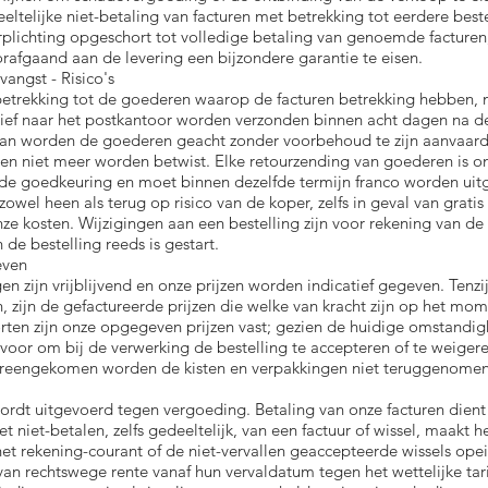
eltelijke niet-betaling van facturen met betrekking tot eerdere best
rplichting opgeschort tot volledige betaling van genoemde facture
rafgaand aan de levering een bijzondere garantie te eisen.
vangst - Risico's
betrekking tot de goederen waarop de facturen betrekking hebben,
ief naar het postkantoor worden verzonden binnen acht dagen na d
rvan worden de goederen geacht zonder voorbehoud te zijn aanvaar
uren niet meer worden betwist. Elke retourzending van goederen is
de goedkeuring en moet binnen dezelfde termijn franco worden uit
owel heen als terug op risico van de koper, zelfs in geval van gratis
ze kosten. Wijzigingen aan een bestelling zijn voor rekening van d
 de bestelling reeds is gestart.
ieven
n zijn vrijblijvend en onze prijzen worden indicatief gegeven. Tenzi
zijn de gefactureerde prijzen die welke van kracht zijn op het mom
rten zijn onze opgegeven prijzen vast; gezien de huidige omstand
t voor om bij de verwerking de bestelling te accepteren of te weiger
vereengekomen worden de kisten en verpakkingen niet teruggenomen
wordt uitgevoerd tegen vergoeding. Betaling van onze facturen dient
t niet-betalen, zelfs gedeeltelijk, van een factuur of wissel, maakt
et rekening-courant of de niet-vervallen geaccepteerde wissels ope
van rechtswege rente vanaf hun vervaldatum tegen het wettelijke ta