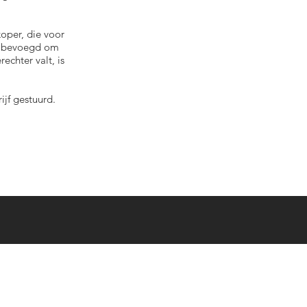
oper, die voor
ge bevoegd om
echter valt, is
ijf gestuurd.
Contacteer ons !
contact@avinum.be