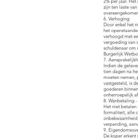
2% per jaar. Het
zijn ten laste va
overeengekomen
6. Verhoging
Door enkel het n
het openstaande 
verhoogd met ee
vergoeding van d
schuldenaar om u
Burgerlijk Wetbo
7. Aansprakelijk
Indien de geleve
tien dagen na he
moeten nemen, p
vastgesteld, is 
goederen binnen 
onherroepelijk a
8. Wanbetaling -
Het niet betalen
formaliteit, alle
onbekwaamheid va
verpanding, aanv
9. Eigendomsove
De koper erkent 