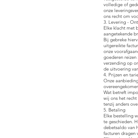
volledige of gede
onze leveringsve
ons recht om voo
3. Levering - Ont
Elke klacht met 
aangetekende br
Bij gebreke hie
uitgereikte fact
onze voorafgaan
goederen reizen z
verzending op on
de uitvoering van
4. Prijzen en tar
Onze aanbiedinge
overeengekomen, 
Wat betreft impo
wij ons het rech
tenzij anders o
5. Betaling
Elke bestelling 
te geschieden. He
debetsaldo van h
facturen dragen 