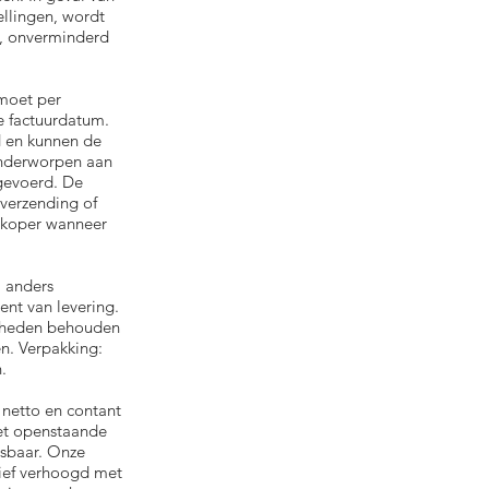
ellingen, wordt
n, onverminderd
 moet per
e factuurdatum.
d en kunnen de
 onderworpen aan
gevoerd. De
 verzending of
e koper wanneer
j anders
ent van levering.
igheden behouden
en. Verpakking:
.
 netto en contant
 het openstaande
isbaar. Onze
rief verhoogd met