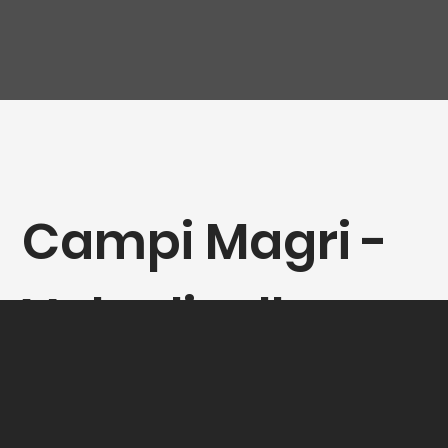
Campi Magri -
Valpolicella
ripasso