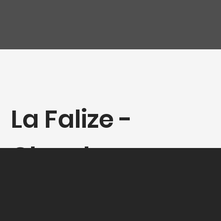
La Falize -
Chardonnay