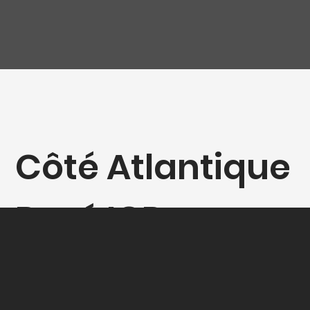
Côté Atlantique
Rosé IGP