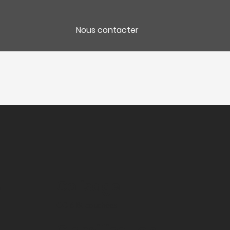
Nous contacter
e
Colisage
CC 6 Bt couchées