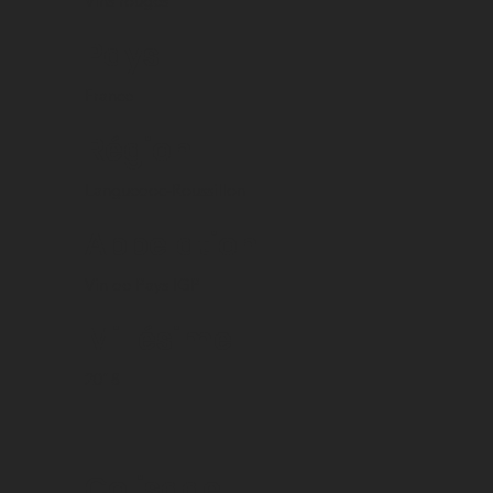
Vins rouges
Pays
France
Région
Languedoc-Roussillon
Appelation
Vin de Pays IGP
Millésime
2018
Colisage