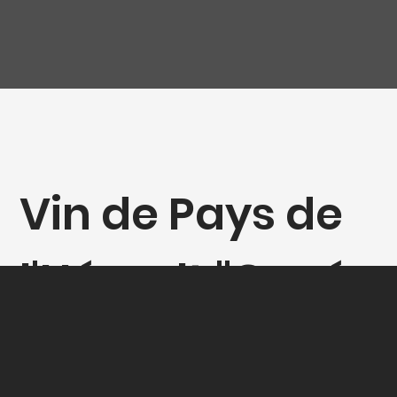
Vin de Pays de
l'Hérault "Cuvée
XB", Xavier