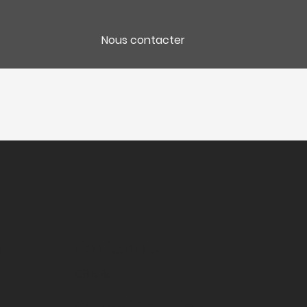
Nous contacter
e
Colisage
CB 6 Bt