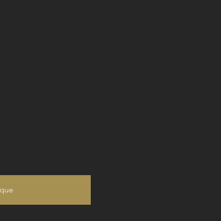
Pays
France
Région
Bordeaux
Appelati
Pomerol
Millésime
2016
ique