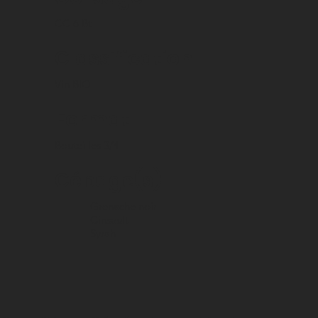
CC 6 Bt
Classification
Vin BIO
Format
Bouteilles 3/4
Cépage(s)
Grenache noir
Cinsault
Syrah