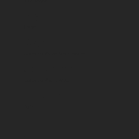
Vins rouges
Pays
France
Région
Côtes-du-Rhône Méridionales
Appelation
Côtes-du-Rhône AOC
Millésime
2024
Colisage