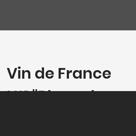
Vin de France
N°1 "Blanc de
Noir" ('47), La