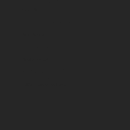
CC 6 Bt
Classification
Non Avenu
Format
Bouteilles 3/4
Cépage(s)
100%
Cabernet Franc