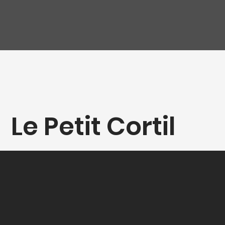
Le Petit Cortil