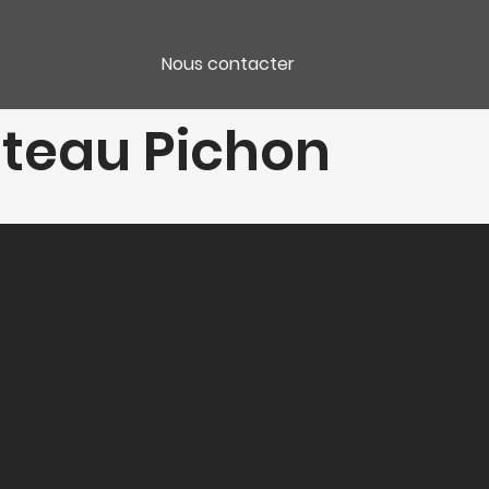
Nous contacter
teau Pichon
e
Colisage
CB 6 Bt