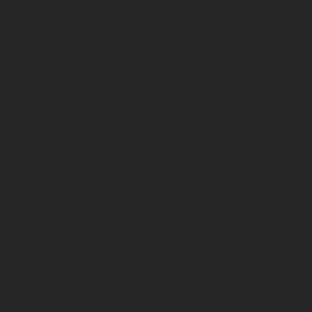
Classification
Vin Conventionnel
Format
Bouteilles 3/4
on
Cépage(s)
54%
Cabernet Sauvignon
4%
Cabernet Franc
37%
Merlot
5%
Petit Verdot