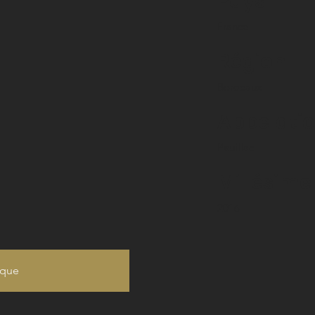
Pays
France
Région
Bordeaux
Appelati
Pauillac
Millésime
2016
ique