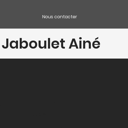
Nous contacter
l Jaboulet Ainé
e
Colisage
CC 6 Bt