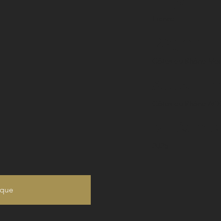
Pays
France
Région
Côtes-du-Rhône Mér
Appelati
Côtes-du-Rhône AO
Millésime
2025
ique