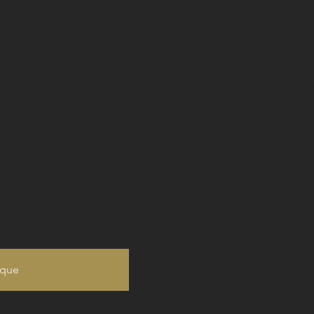
Pays
France
Région
Bourgogne Côte de 
Appelati
Ladoix 1er Cru AOC
Millésime
2021
ique