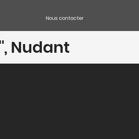
Nous contacter
", Nudant
e
Colisage
CC 6 Bt