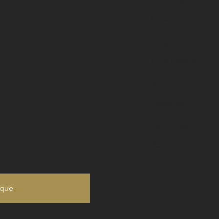
Pays
France
Région
Loire Touraine
Appelati
Chinon AOC
Millésime
2023
ique