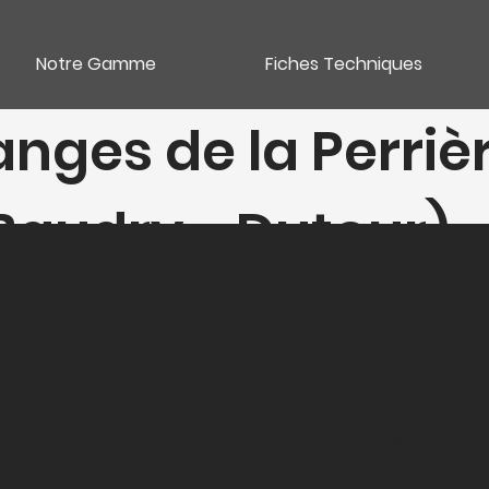
Notre Gamme
Fiches Techniques
anges de la Perriè
(Baudry - Dutour)
Catégori
Vins rouges