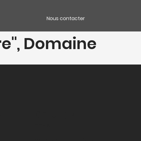
Nous contacter
re", Domaine
e
Colisage
CC 6 Bt