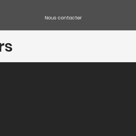
Nous contacter
rs
e
Colisage
CC 6 Bt