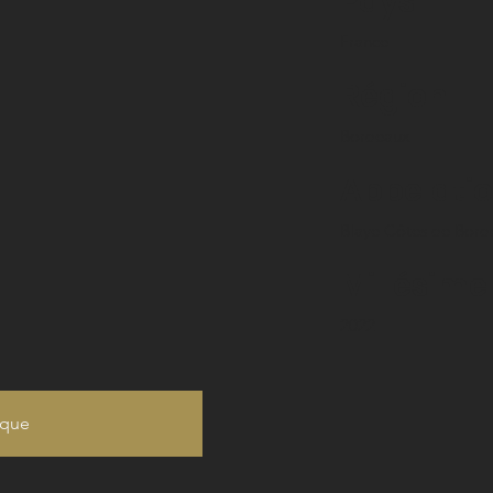
Pays
France
Région
Bordeaux
Appelati
Blaye Côtes de Bord
Millésime
2022
ique