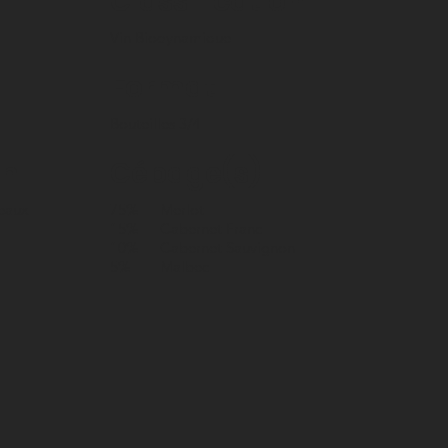
Classification
Vin Biodynamique
Format
Bouteilles 3/4
on
Cépage(s)
eaux
75%
Merlot
15%
Cabernet Franc
10%
Cabernet Sauvignon
5%
Malbec