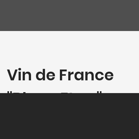
Vin de France
"Blanc Etc...." -
Didier