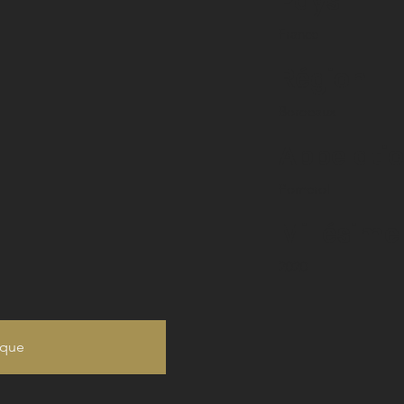
Pays
France
Région
Bordeaux
Appelati
Pomerol
Millésime
2020
ique