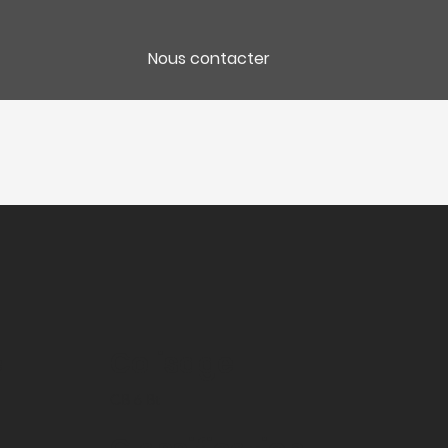
Nous contacter
e
Colisage
CB 6 Bt