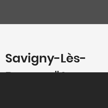
Savigny-Lès-
Beaune "Aux
Grands Liards",