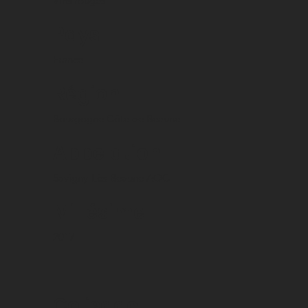
Vins rouges
Pays
France
Région
Bourgogne Côte de Beaune
Appelation
Savigny-Lès-Beaune AOC
Millésime
2017
Colisage