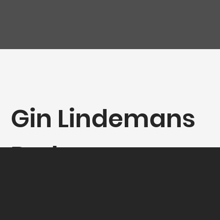
Gin Lindemans
Red