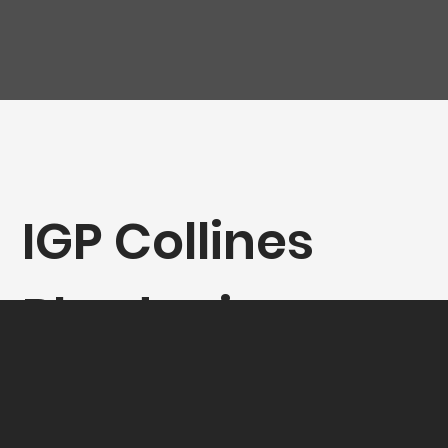
IGP Collines
Rhodaniennes
"Marsanne",