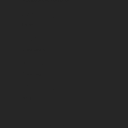
Méthodes traditionnelles
Country
France
Region
Champagne
Appellation
Champagne
Vintage
2013
Packaging