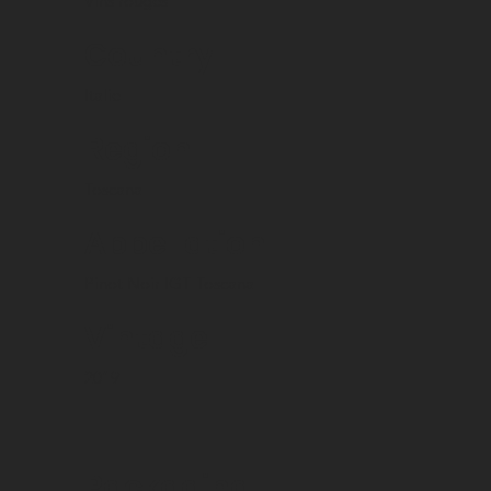
Vins rouges
Country
Italie
Region
Toscana
Appellation
Pinot Noir IGT Toscana
Vintage
2019
Packaging