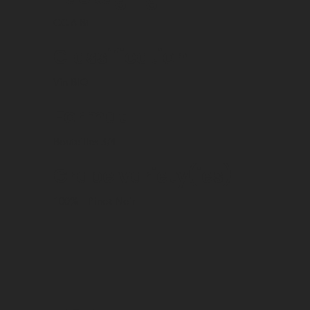
CC 6 Bt
Classification
Vin BIO
Format
Bouteilles 3/4
Grape variety(ies)
100%
Pinot Noir