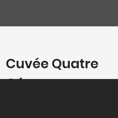
Cuvée Quatre
Cépages -
Wijndomein