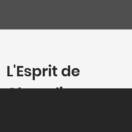
L'Esprit de
Chevalier -
Rouge