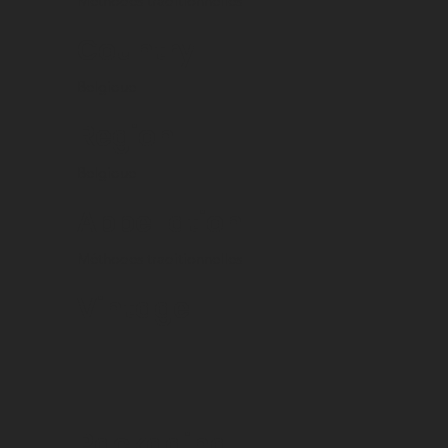
Méthodes traditionnelles
Country
Belgique
Region
Belgique
Appellation
Méthodes traditionnelles
Vintage
Packaging