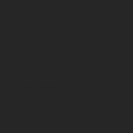
CC 6 Bt couchées
Classification
Format
Bouteilles 3/4
Grape variety(ies)
100%
Chardonnay