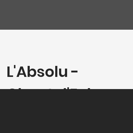
L'Absolu -
Chant d'Eole -
Extra Brut - 80