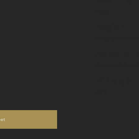
Country
France
Region
Bourgogne Côte de 
Appellati
Bourgogne Côte-d'O
Vintage
2023
eet