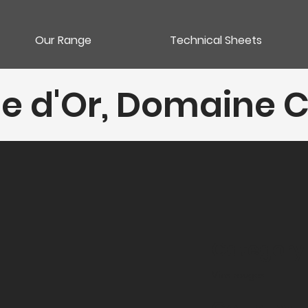
Our Range
Technical Sheets
e d'Or, Domaine C
Category
Vins rouges