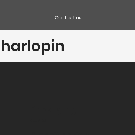
Contact us
harlopin
Packaging
CC 6 Bt